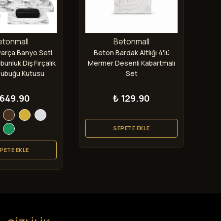
etonmall
Betonmall
Parça Banyo Seti
Beton Bardak Altlığı 4'lü
Be
abunluk Diş Fırçalık
Mermer Desenli Kabartmalı
Des
Çubuğu Kutusu
Set
dan Mumluk
 649.90
₺ 129.90
SEPETE EKLE
PETE EKLE