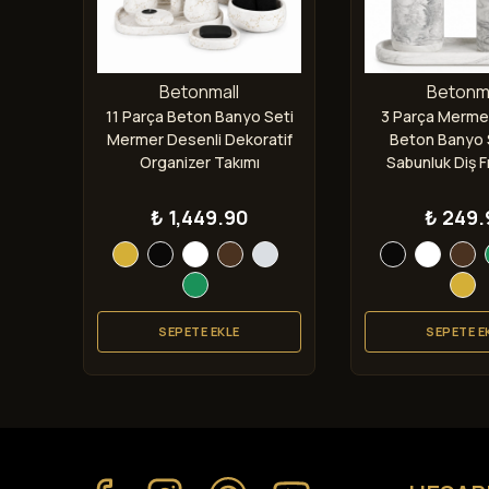
Betonmall
Betonma
rça
11 Parça Beton Banyo Seti
3 Parça Merme
sı
Mermer Desenli Dekoratif
Beton Banyo S
vabo
Organizer Takımı
Sabunluk Diş Fı
i
Tepsi
₺ 1,449.90
₺ 249.
SEPETE EKLE
SEPETE E