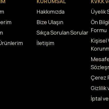
IM
KURUMSAL
KVKK v
ım
Hakkımızda
Üyelik
lerim
Bize Ulaşın
Ön Bilg
Formu
m
Sıkça Sorulan Sorular
Kişisel 
Ürünlerim
İletişim
Korunm
Mesafel
Sözleş
Çerez P
Gizlilik
İptal ve