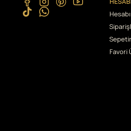
HESAB
Hesab
Sipariş
Sepeti
Favori 