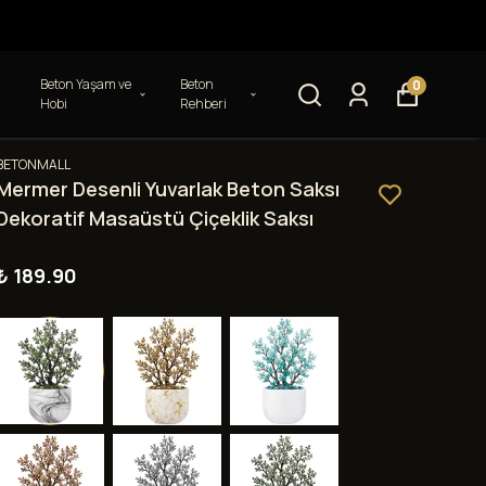
Beton Yaşam ve
Beton
0
Hobi
Rehberi
BETONMALL
Mermer Desenli Yuvarlak Beton Saksı
Dekoratif Masaüstü Çiçeklik Saksı
₺ 189.90