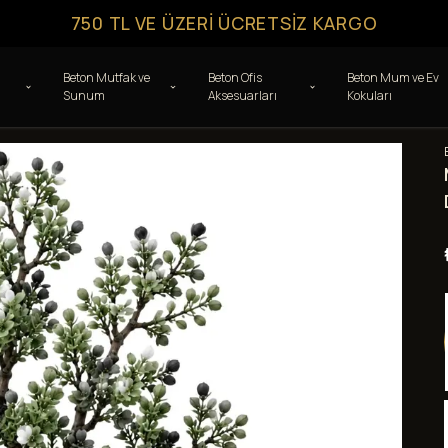
750 TL VE ÜZERI ÜCRETSIZ KARGO
Beton Mutfak ve
Beton Ofis
Beton Mum ve Ev
Sunum
Aksesuarları
Kokuları