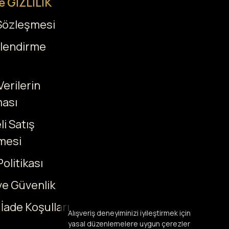
e GİZLİLİK
 Sözleşmesi
ilendirme
Verilerin
ası
i Satış
mesi
olitikası
 ve Güvenlik
 İade Koşulları
Alışveriş deneyiminizi iyileştirmek için
yasal düzenlemelere uygun çerezler