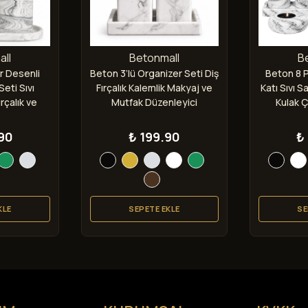
ll
Betonmall
B
r Desenli
Beton 3’lü Organizer Seti Diş
Beton 8 
eti Sıvı
Fırçalık Kalemlik Makyaj ve
Katı Sıvı S
rçalık ve
Mutfak Düzenleyici
Kulak 
Şam
90
₺ 199.90
₺
KLE
SEPETE EKLE
SE