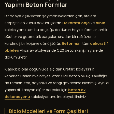
Yapımı Beton Formlar
Bir odaya kişilik katan şey mobilyalardan çok, aralara
serpiştirilen küçük dokunuşlardır.
Dekoratif obje
ve
biblo
koleksiyonu tam bu boşluğu doldurur: heykel formlar, antik
büstler ve geometrik parçalar, sıradan bir rafı özenle
kurulmuş bir köşeye dönüştürür.
Betonmall
tüm
dekoratif
objeler
i Aksaray atölyesinde C20 beton karışımıyla elde
döküm üretir.
Klasik biblolar çoğunlukla alçıdan üretilir; kolay kırılır,
kenarları ufalanır ve boyası atar. C20 beton bu üç zayıflığın
da tersidir: tok, dayanıklı ve rengi gövdesine işlenmiş. Aynı el
yapımı dili taşıyan diğer parçalar için
beton ev
dekorasyonu
koleksiyonunu inceleyebilirsiniz.
Biblo Modelleri ve Form Çeşitleri