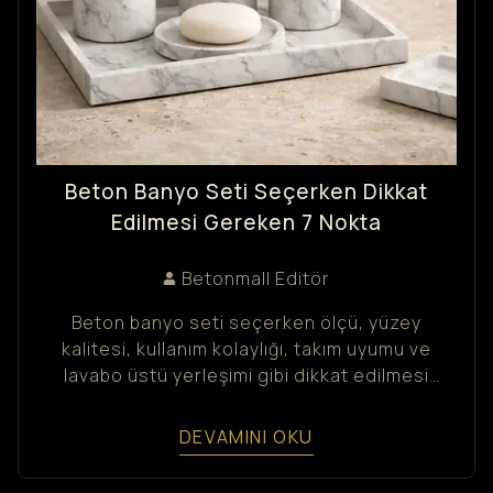
Beton Banyo Seti Seçerken Dikkat
Edilmesi Gereken 7 Nokta
Betonmall
Editör
Beton banyo seti seçerken ölçü, yüzey
kalitesi, kullanım kolaylığı, takım uyumu ve
lavabo üstü yerleşimi gibi dikkat edilmesi
gereken temel noktaları bu rehberde
bulabilirsiniz.
DEVAMINI OKU