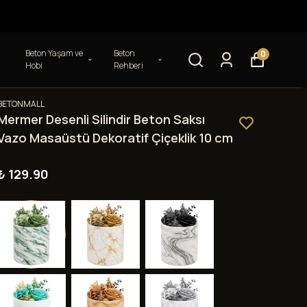
Beton Yaşam ve
Beton
0
Hobi
Rehberi
BETONMALL
Mermer Desenli Silindir Beton Saksı
Vazo Masaüstü Dekoratif Çiçeklik 10 cm
₺ 129.90