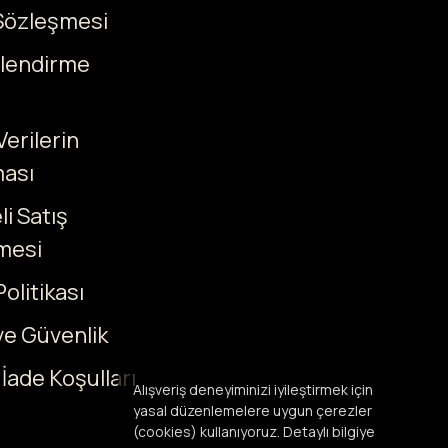
 Sözleşmesi
ilendirme
Verilerin
ası
i Satış
mesi
olitikası
 ve Güvenlik
 İade Koşulları
Alışveriş deneyiminizi iyileştirmek için
yasal düzenlemelere uygun çerezler
(cookies) kullanıyoruz. Detaylı bilgiye