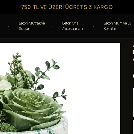
750 TL VE ÜZERI ÜCRETSIZ KARGO
Beton Mutfak ve
Beton Ofis
Beton Mum ve Ev
Sunum
Aksesuarları
Kokuları