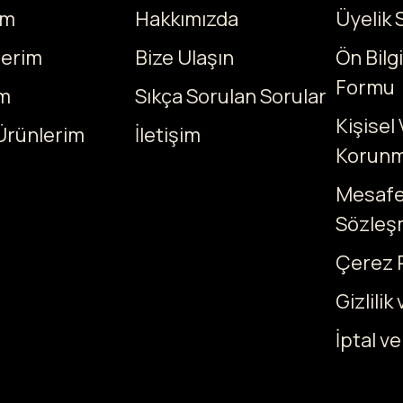
ım
Hakkımızda
Üyelik
lerim
Bize Ulaşın
Ön Bilg
Formu
m
Sıkça Sorulan Sorular
Kişisel 
Ürünlerim
İletişim
Korunm
Mesafel
Sözleş
Çerez P
Gizlilik
İptal ve