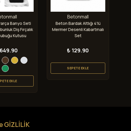
etonmall
Betonmall
Parça Banyo Seti
Beton Bardak Altlığı 4'lü
Be
abunluk Diş Fırçalık
Mermer Desenli Kabartmalı
Des
Çubuğu Kutusu
Set
dan Mumluk
 649.90
₺ 129.90
SEPETE EKLE
PETE EKLE
e GİZLİLİK