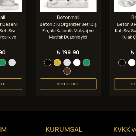
ll
Betonmall
B
r Desenli
Beton 3’lü Organizer Seti Diş
Beton 8 
eti Sıvı
Fırçalık Kalemlik Makyaj ve
Katı Sıvı S
rçalık ve
Mutfak Düzenleyici
Kulak 
Şam
90
₺ 199.90
₺
KLE
SEPETE EKLE
SE
IM
KURUMSAL
KVKK v