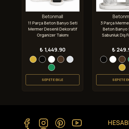
Betonmall
Betonma
rça
11 Parça Beton Banyo Seti
3 Parça Merme
sı
Mermer Desenli Dekoratif
Beton Banyo S
vabo
Organizer Takımı
Sabunluk Diş Fı
i
Tepsi
₺ 1,449.90
₺ 249.
SEPETE EKLE
SEPETE E
HESAB