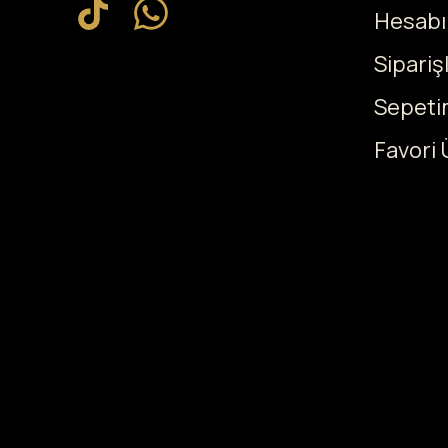
Hesab
Sipariş
Sepeti
Favori 