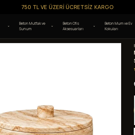
750 TL VE ÜZERI ÜCRETSIZ KARGO
Beton Mutfak ve
Beton Ofis
Beton Mum ve Ev
Sunum
Aksesuarları
Kokuları