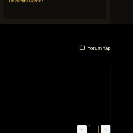
Devamını Göster
Yorum Yap
1