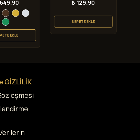
 649.90
₺ 129.90
SEPETE EKLE
PETE EKLE
e GİZLİLİK
 Sözleşmesi
ilendirme
Verilerin