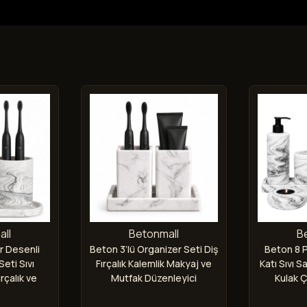
ll
Betonmall
B
r Desenli
Beton 3’lü Organizer Seti Diş
Beton 8 
eti Sıvı
Fırçalık Kalemlik Makyaj ve
Katı Sıvı S
rçalık ve
Mutfak Düzenleyici
Kulak 
Şam