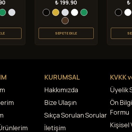
90
₺ 199.90
₺
KLE
SEPETE EKLE
SE
IM
KURUMSAL
KVKK v
ım
Hakkımızda
Üyelik
lerim
Bize Ulaşın
Ön Bilg
Formu
m
Sıkça Sorulan Sorular
Kişisel 
Ürünlerim
İletişim