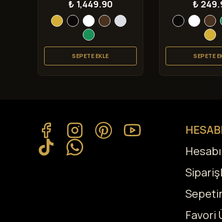
₺ 1,449.90
₺ 249.
SEPETE EKLE
SEPETE E
HESAB
Hesab
Sipariş
Sepeti
Favori 