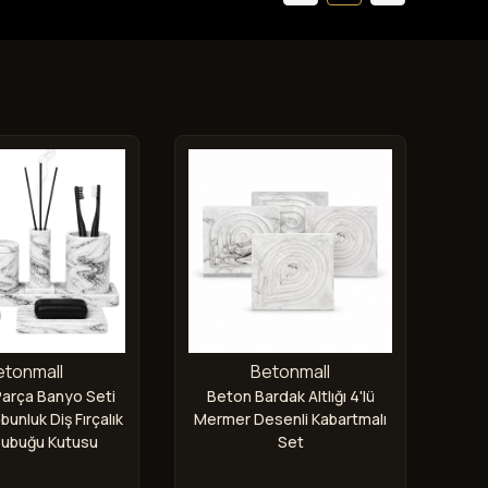
etonmall
Betonmall
Parça Banyo Seti
Beton Bardak Altlığı 4'lü
Be
abunluk Diş Fırçalık
Mermer Desenli Kabartmalı
Des
Çubuğu Kutusu
Set
dan Mumluk