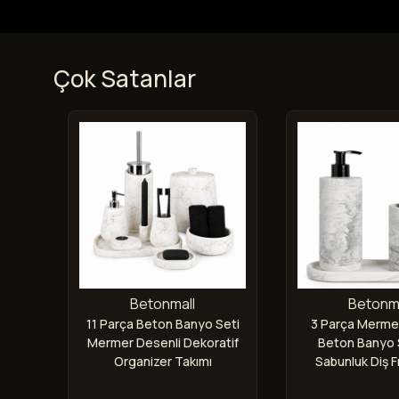
Çok Satanlar
Betonmall
Betonma
rça
11 Parça Beton Banyo Seti
3 Parça Merme
sı
Mermer Desenli Dekoratif
Beton Banyo S
vabo
Organizer Takımı
Sabunluk Diş Fı
i
Tepsi