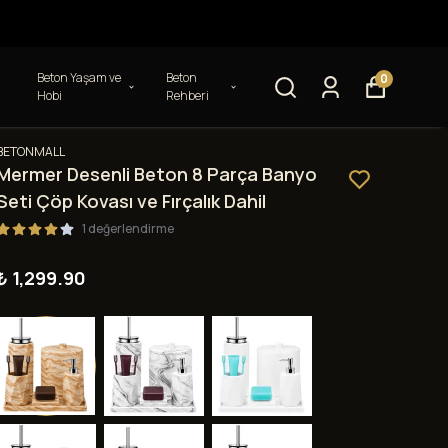
Beton Yaşam ve
Beton
0
Hobi
Rehberi
BETONMALL
Mermer Desenli Beton 8 Parça Banyo
Seti Çöp Kovası ve Fırçalık Dahil
1 değerlendirme
₺ 1,299.90