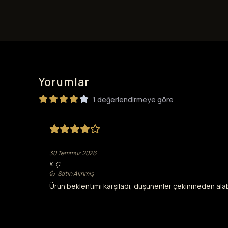
Yorumlar
1 değerlendirmeye göre
Banyo seti
30 Temmuz 2026
K.
Ç.
Satın Alınmış
Ürün beklentimi karşıladı, düşünenler çekinmeden alabilir