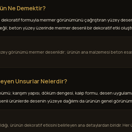
rün Ne Demektir?
dekoratif formuyla mermer görünümünü çağrıştıran yüzey desenin
ğil; beton yüzey üzerinde mermer desenli bir dekoratif etki oluşt
zey görünümü mermer desenlidir; ürünün ana malzemesi beton esaslı
eyen Unsurlar Nelerdir?
ümü; karışım yapısı, döküm dengesi, kalıp formu, desen uygulam
desenli ürünlerde desenin yüzeye dağılımı da ürünün genel görünüm
ığı, ürünün dekoratif etkisini belirleyen ana detaylardan biridir. Her