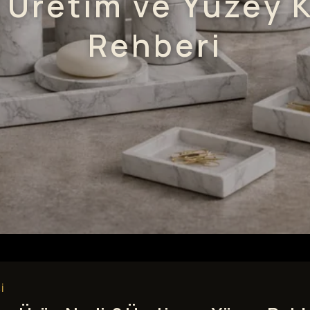
 Üretim ve Yüzey K
Rehberi
I