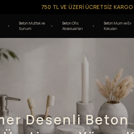
750 TL VE ÜZERI ÜCRETSIZ KARGO
Beton Mutfak ve
Beton Ofis
Beton Mum ve Ev
Sunum
Aksesuarları
Kokuları
er Desenli Beton