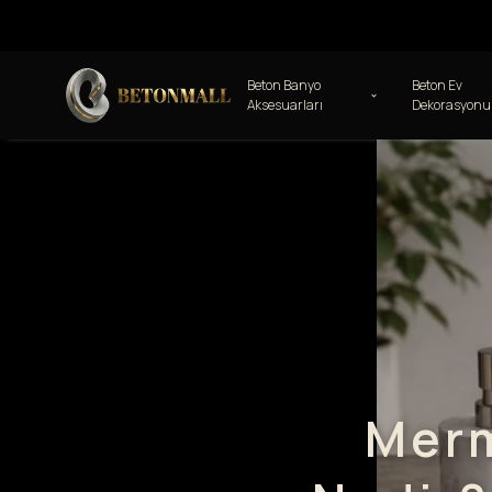
Beton Banyo
Beton Ev
Aksesuarları
Dekorasyonu
Merm