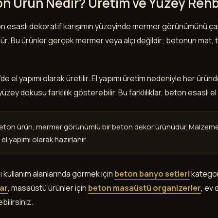
n Ürün Nedir? Üretim ve Yüzey Rehb
on esaslı dekoratif karışımın yüzeyinde mermer görünümünü çağ
dür. Bu ürünler gerçek mermer veya alçı değildir; betonun mat,
de el yapımı olarak üretilir. El yapımı üretim nedeniyle her ür
yüzey dokusu farklılık gösterebilir. Bu farklılıklar, beton esaslı 
ton ürün, mermer görünümlü bir beton dekor ürünüdür. Malzemesi
el yapımı olarak hazırlanır.
ı kullanım alanlarında görmek için
beton banyo setleri
kategori
lar
, masaüstü ürünler için
beton masaüstü organizerler
, ev
bilirsiniz.