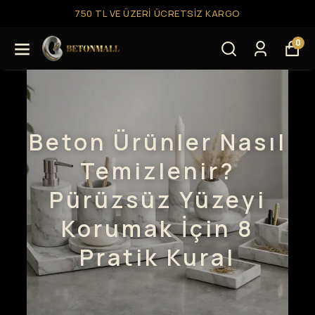
750 TL VE ÜZERI ÜCRETSIZ KARGO
0
Beton Ürünler Nasıl
Temizlenir?
Pürüzsüz Yüzeyi
Korumak İçin 8
Pratik Kural